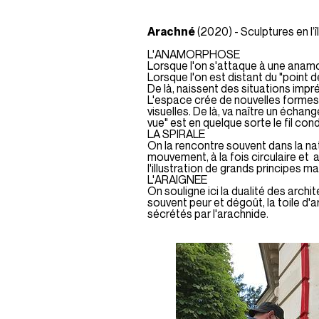
Arachné
(2020) - Sculptures en l’
L'ANAMORPHOSE
Lorsque l'on s'attaque à une anamor
Lorsque l'on est distant du "point
De là, naissent des situations impr
L'espace crée de nouvelles formes, q
visuelles. De là, va naître un échang
vue" est en quelque sorte le fil co
LA SPIRALE
On la rencontre souvent dans la natu
mouvement, à la fois circulaire et a
l'illustration de grands principes 
L'ARAIGNEE
On souligne ici la dualité des archi
souvent peur et dégoût, la toile d'ar
sécrétés par l'arachnide.