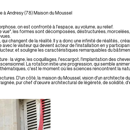
île à Andresy (78) Maison du Moussel
phose, on est confronté à l'espace, au volume, au relief.
 de vue", les formes sont décomposées, déstructurées, morcelées,
évues.
ui changent de la réalité. Il y a donc une infinité de réalités., c
e avec le visiteur qui devient acteur de l'installation en y particip
nducteur, et souligne les caractéristiques remarquables du bâtimen
re : la vigne, les coquillages, l'escargot, l'implantation des chev
scensionnel. La rotation initie une progression, qui semble animer l
mathématiques, c'est le moment où les sciences rencontrent la natu
tectures. D'un côté, la maison du Moussel, vision d'un architecte du
aignée, pur chef d'œuvre architectural de légèreté, de solidité, d'él