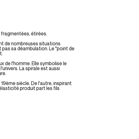
 fragmentées, étirées.
réant de nombreuses situations
ant pas sa déambulation. Le "point de
t.
eux de l'homme. Elle symbolise le
'univers. La spirale est aussi
re.
 19ème siècle. De l'autre, inspirant
asticité produit part les fils