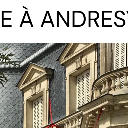
̂LE À ANDRES